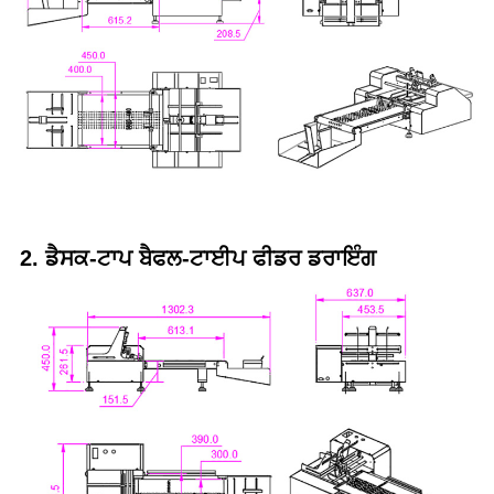
2. ਡੈਸਕ-ਟਾਪ ਬੈਫਲ-ਟਾਈਪ ਫੀਡਰ ਡਰਾਇੰਗ