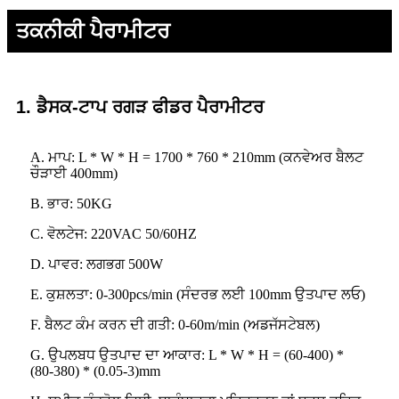
ਤਕਨੀਕੀ ਪੈਰਾਮੀਟਰ
1. ਡੈਸਕ-ਟਾਪ ਰਗੜ ਫੀਡਰ ਪੈਰਾਮੀਟਰ
A. ਮਾਪ: L * W * H = 1700 * 760 * 210mm (ਕਨਵੇਅਰ ਬੈਲਟ
ਚੌੜਾਈ 400mm)
B. ਭਾਰ: 50KG
C. ਵੋਲਟੇਜ: 220VAC 50/60HZ
D. ਪਾਵਰ: ਲਗਭਗ 500W
E. ਕੁਸ਼ਲਤਾ: 0-300pcs/min (ਸੰਦਰਭ ਲਈ 100mm ਉਤਪਾਦ ਲਓ)
F. ਬੈਲਟ ਕੰਮ ਕਰਨ ਦੀ ਗਤੀ: 0-60m/min (ਅਡਜੱਸਟੇਬਲ)
G. ਉਪਲਬਧ ਉਤਪਾਦ ਦਾ ਆਕਾਰ: L * W * H = (60-400) *
(80-380) * (0.05-3)mm