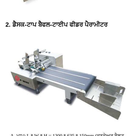
2. ਡੈਸਕ-ਟਾਪ ਬੈਫਲ-ਟਾਈਪ ਫੀਡਰ ਪੈਰਾਮੀਟਰ
A. ਮਾਪ: L * W * H = 1300 * 635 * 150mm (ਕਨਵੇਅਰ ਬੈਲਟ