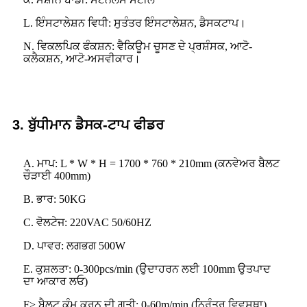
L. ਇੰਸਟਾਲੇਸ਼ਨ ਵਿਧੀ: ਸੁਤੰਤਰ ਇੰਸਟਾਲੇਸ਼ਨ, ਡੈਸਕਟਾਪ।
N. ਵਿਕਲਪਿਕ ਫੰਕਸ਼ਨ: ਵੈਕਿਊਮ ਚੂਸਣ ਦੇ ਪ੍ਰਸ਼ੰਸਕ, ਆਟੋ-
ਕਲੈਕਸ਼ਨ, ਆਟੋ-ਅਸਵੀਕਾਰ।
3. ਬੁੱਧੀਮਾਨ ਡੈਸਕ-ਟਾਪ ਫੀਡਰ
A. ਮਾਪ: L * W * H = 1700 * 760 * 210mm (ਕਨਵੇਅਰ ਬੈਲਟ
ਚੌੜਾਈ 400mm)
B. ਭਾਰ: 50KG
C. ਵੋਲਟੇਜ: 220VAC 50/60HZ
D. ਪਾਵਰ: ਲਗਭਗ 500W
E. ਕੁਸ਼ਲਤਾ: 0-300pcs/min (ਉਦਾਹਰਨ ਲਈ 100mm ਉਤਪਾਦ
ਦਾ ਆਕਾਰ ਲਓ)
F> ਬੈਲਟ ਕੰਮ ਕਰਨ ਦੀ ਗਤੀ: 0-60m/min (ਨਿਰੰਤਰ ਵਿਵਸਥਾ)