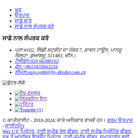
ਘਰ
ਉਤਪਾਦ
ਸਾਡੇ ਬਾਰੇ
ਸਾਡੇ ਨਾਲ ਸੰਪਰਕ ਕਰੋ
ਸਾਡੇ ਨਾਲ ਸੰਪਰਕ ਕਰੋ
ਪਤਾ:
#102, ਲਿੰਡੀ ਸਟ੍ਰੀਟ ਦਾ ਨੰਬਰ 7, ਸ਼ਾਵਨ ਟਾਊਨ, ਪਾਨਯੂ
ਜ਼ਿਲ੍ਹਾ, ਗੁਆਂਗਜ਼ੂ, 511483, ਚੀਨ।
ਟੈਲੀਫ਼ੋਨ:
020 66380102
ਫ਼ੋਨ:
+8613435663216
ਈਮੇਲ:
easy.oyhh@by-ifeeder.com.cn
© ਕਾਪੀਰਾਈਟ - 2010-2024: ਸਾਰੇ ਅਧਿਕਾਰ ਰਾਖਵੇਂ ਹਨ।
ਗਰਮ ਉਤਪਾਦ
-
ਸਾਈਟਮੈਪ
Wer UV ਪ੍ਰਿੰਟਰ
,
ਹਾਈ ਸਪੀਡ ਰੋਲ ਫੀਡਰ
,
ਹਾਈ ਸਪੀਡ ਪ੍ਰਿੰਟਿੰਗ ਫੀਡਰ
,
ਸਭ ਤੋਂ ਆਰਥਿਕ ਇੰਕਜੈੱਟ ਪ੍ਰਿੰਟਰ
,
ਹਾਈ-ਸਪੀਡ ਫੀਡਰ
,
ਸਮਾਰਟਫੋਨ ਲਈ