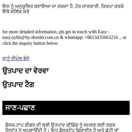
ਇਸ ਨੂੰ ਅਨੁਕੂਲਿਤ ਬਣਾਇਆ ਜਾ ਸਕਦਾ ਹੈ, ਹੋਰ ਜਾਣਕਾਰੀ, ਕਿਰਪਾ ਕਰਕੇ
ਇੱਥੇ ਕਲਿੱਕ ਕਰੋ
for more detailed information, pls get in touch with Easy :
easy.oyhh@by-ifeeder.com.cn & whatsapp: +8613435663216，or
click the inquiry button below
ਸਾਨੂੰ ਈਮੇਲ ਭੇਜੋ
ਉਤਪਾਦ ਦਾ ਵੇਰਵਾ
ਉਤਪਾਦ ਟੈਗ
ਜਾਣ-ਪਛਾਣ
ਡੈਸਕ-ਟਾਪ ਫੀਡਰ ਦੀ ਲੜੀ ਉਤਪਾਦ ਫੀਡਿੰਗ ਨੂੰ ਸਮਝਣ ਲਈ ਰਗੜ
ਸਿਧਾਂਤ ਨੂੰ ਅਪਣਾਉਂਦੀ ਹੈ। ਇਹ ਡੈਸਕਟੌਪ ਡਿਜ਼ਾਈਨ ਹੈ ਅਤੇ ਛੋਟੀ ਥਾਂ