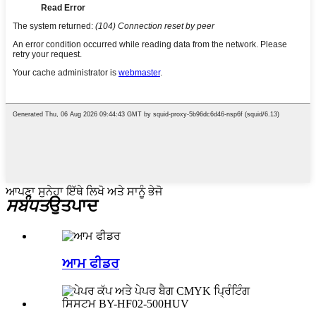
ਆਪਣਾ ਸੁਨੇਹਾ ਇੱਥੇ ਲਿਖੋ ਅਤੇ ਸਾਨੂੰ ਭੇਜੋ
ਸਬੰਧਤ
ਉਤਪਾਦ
ਆਮ ਫੀਡਰ