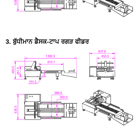
3. ਬੁੱਧੀਮਾਨ ਡੈਸਕ-ਟਾਪ ਰਗੜ ਫੀਡਰ