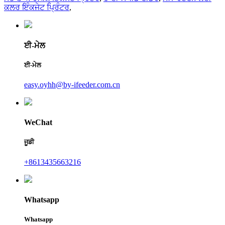
ਕਲਰ ਇੰਕਜੇਟ ਪ੍ਰਿੰਟਰ
,
ਈ-ਮੇਲ
ਈ-ਮੇਲ
easy.oyhh@by-ifeeder.com.cn
WeChat
ਜੂਡੀ
+8613435663216
Whatsapp
Whatsapp