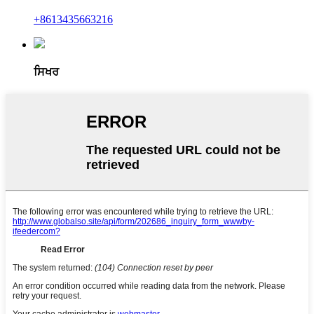
+8613435663216
ਸਿਖਰ